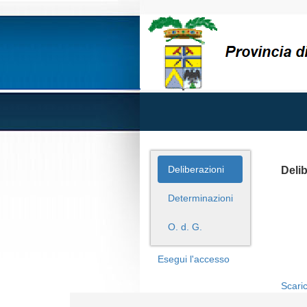
Deliberazioni
Deli
Determinazioni
O. d. G.
Esegui l'accesso
Scaric