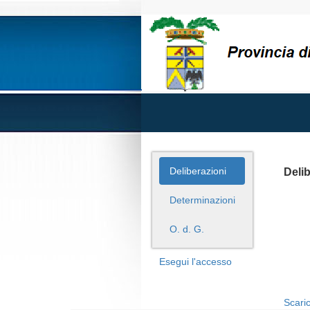
Deliberazioni
Deli
Determinazioni
O. d. G.
Esegui l'accesso
Scaric