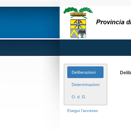
Deliberazioni
Deli
Determinazioni
O. d. G.
Esegui l'accesso