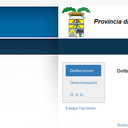
Deliberazioni
Deli
Determinazioni
O. d. G.
Esegui l'accesso
Scaric