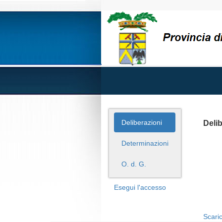
Deliberazioni
Deli
Determinazioni
O. d. G.
Esegui l'accesso
Scaric