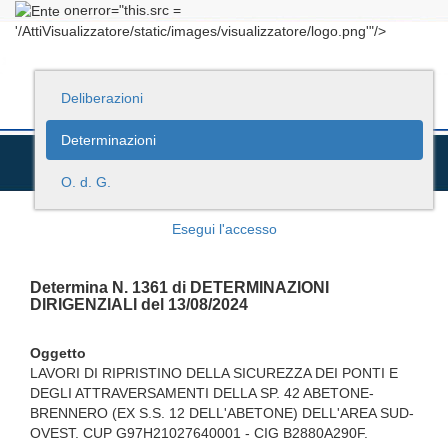
onerror="this.src =
'/AttiVisualizzatore/static/images/visualizzatore/logo.png'"/>
Deliberazioni
Determinazioni
O. d. G.
Esegui l'accesso
Determina N. 1361 di DETERMINAZIONI
DIRIGENZIALI del 13/08/2024
Oggetto
LAVORI DI RIPRISTINO DELLA SICUREZZA DEI PONTI E
DEGLI ATTRAVERSAMENTI DELLA SP. 42 ABETONE-
BRENNERO (EX S.S. 12 DELL'ABETONE) DELL'AREA SUD-
OVEST. CUP G97H21027640001 - CIG B2880A290F.