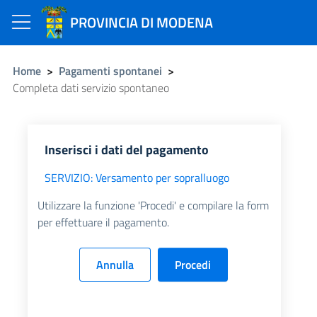
Toggle navigation
PROVINCIA DI MODENA
HEADER
Home
>
Pagamenti spontanei
>
Completa dati servizio spontaneo
Area
riservata
Pagamenti
Inserisci i dati del pagamento
con avviso
SERVIZIO: Versamento per sopralluogo
Pagamenti
spontanei
Utilizzare la funzione 'Procedi' e compilare la form
Ricevute
per effettuare il pagamento.
telematiche
Annulla
Registrati
Recupera