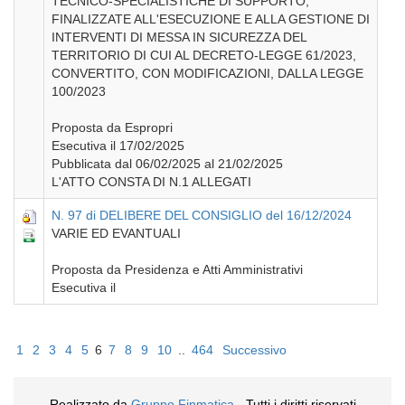
TECNICO-SPECIALISTICHE DI SUPPORTO,
FINALIZZATE ALL'ESECUZIONE E ALLA GESTIONE DI
INTERVENTI DI MESSA IN SICUREZZA DEL
TERRITORIO DI CUI AL DECRETO-LEGGE 61/2023,
CONVERTITO, CON MODIFICAZIONI, DALLA LEGGE
100/2023
Proposta da Espropri
Esecutiva il 17/02/2025
Pubblicata dal 06/02/2025 al 21/02/2025
L'ATTO CONSTA DI N.1 ALLEGATI
N. 97 di DELIBERE DEL CONSIGLIO del 16/12/2024
VARIE ED EVANTUALI
Proposta da Presidenza e Atti Amministrativi
Esecutiva il
1
2
3
4
5
6
7
8
9
10
..
464
Successivo
Realizzato da
Gruppo Finmatica
- Tutti i diritti riservati